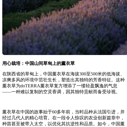
用心栽培：中国山间草甸上的薰衣草
在陕西省的草甸上，中国薰衣草在海拔300至500米的低海拔、
凉爽多风的环境中茁壮生长，塑造出其独特的芳香特征。这种
薰衣草为doTERRA薰衣草复方增添了一缕轻盈飘逸的气息
——一种难以复制的空灵香调，因其独特贡献而备受珍视。
薰衣草在中国的故事始于60多年前，当时品种从法国引进，并
经过几代人的精心培育。在一段令人惊叹的农业创新篇章中，
种苗甚至被带入太空，以优化其抗逆性和品质。如今，中国薰