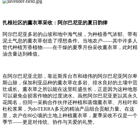
扎根社区的薰衣草采收：阿尔巴尼亚的夏日韵律
阿尔巴尼亚多岩的山坡和地中海气候，为种植香气浓郁、带有
泥土气息的薰衣草创造了理想条件。当地农户——其中许多人
世代种植芳香植物——在干燥的夏季月份采收薰衣草，此时精
油含量达到峰值。
在阿尔巴尼亚北部，靠近斯库台市和雄伟的阿尔巴尼亚阿尔卑
斯山脉，保加利亚品种的薰衣草在多岩、排水良好的土壤中茁
壮成长。薰衣草之所以能在这里旺盛生长，正是因为这种地形
可以避免会损害作物的过度浇水。虽然阿尔巴尼亚更以其永久
花闻名，但同一采购合作伙伴还种植和蒸馏薰衣草、月桂叶和
杜松浆果，为doTERRA多元的精油产品组合贡献力量。在这
里，农户在80公顷的土地上种植薰衣草，夏季采收不仅是一个
季节——更是对传统、协作与关爱的礼赞。