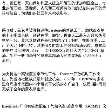
有，但它是一家由保加利亚人建立和管理的保加利亚企业。专
业的管理者、蒸馏师、农民和工程师将他们的技能与共同的承
诺相结合，为他们的社区带来积极影响。
采收后，薰衣草被直接运往Esseterre的蒸馏工厂。满载薰衣草
的卡车排成长队，经过称重、卸货，再由人工装入37台蒸馏器
中的一台。蒸汽蒸馏过程每批约需1至1.5小时。在采收季，工
厂全天24小时运转，以确保及时加工并保持精油品质。薰衣草
的平均出油率约为1%——即1,000公斤原料大约产出10公斤精
油。生产一瓶15毫升的薰衣草精油大约需要3磅（1.36公斤）
原料。
为支持这一高强度的季节性工作，Esseterre开放临时工作岗
位，为当地社区成员增加就业机会。2025年，Esseterre与多布
里奇周边小范围内26个薰衣草农场的农户合作，仅用3至4周就
完成了全年的薰衣草生产。
Esseterre的厂内实验室配备了气相色谱-质谱联用（GC/MS）仪