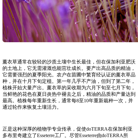
薰衣草通常在较轻的沙质土壤中生长最佳，但在保加利亚肥沃
的土地上，它无需灌溉也能茁壮成长。要产出高品质的精油，
它需要强烈的夏季阳光。农户在苗圃中繁育经认证的薰衣草品
种，并在十月下旬定植。第一年几乎不产油，但到了第二年，
植株开始大量产出。薰衣草的采收期为六月下旬至七月下旬，
当鲜艳的花色在夏日炎热中褪去之后，精油的品质和产量达到
最高。植株每年重新生长，通常每8至10年重新栽种一次，并
通过轮作来恢复土壤活力。
正是这种深厚的植物学专业传承，促使doTERRA在保加利亚
多布里奇建立了Esseterre工厂。尽管Esseterre由doTERRA所