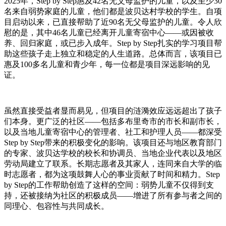
2025年，Step by Step惠及42名无父母监护的儿童，以及至少30
名来自弱势家庭的儿童，他们都是波贝达村学校的学生。自项
目启动以来，已直接帮助了近90名无父母监护的儿童。令人欣
慰的是，其中46名儿童已经离开儿童寄宿中心——或因被收
养、回归家庭，或已步入成年。Step by Step扎实的学习项目帮
助这些孩子走上独立和稳定的人生道路。总体而言，该项目已
惠及100多名儿童和青少年，每一位都是项目深远影响的见
证。
虽然直接受益者显而易见，但项目的涟漪效应远远超出了孩子
们本身。更广泛的社区——包括多布里奇市的市长和副市长，
以及当地儿童寄宿中心的管理者、社工和护理人员——都深受
Step by Step带来的积极变化的影响。该项目还与地区教育部门
的专家、波贝达学校的校长和协调员、当地企业代表以及地区
劳动局建立了联系。长期志愿者及其家人，连同来自大学的临
时志愿者，都为这项鼓舞人心的事业贡献了时间和精力。Step
by Step的工作帮助创造了这样的空间：弱势儿童不仅得到支
持，还被接纳为社区的积极成员——增进了所有参与者之间的
同理心、包容性与共同成长。