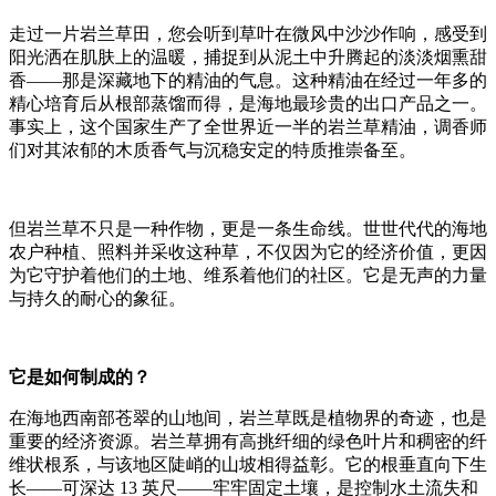
走过一片岩兰草田，您会听到草叶在微风中沙沙作响，感受到
阳光洒在肌肤上的温暖，捕捉到从泥土中升腾起的淡淡烟熏甜
香——那是深藏地下的精油的气息。这种精油在经过一年多的
精心培育后从根部蒸馏而得，是海地最珍贵的出口产品之一。
事实上，这个国家生产了全世界近一半的岩兰草精油，调香师
们对其浓郁的木质香气与沉稳安定的特质推崇备至。
但岩兰草不只是一种作物，更是一条生命线。世世代代的海地
农户种植、照料并采收这种草，不仅因为它的经济价值，更因
为它守护着他们的土地、维系着他们的社区。它是无声的力量
与持久的耐心的象征。
它是如何制成的？
在海地西南部苍翠的山地间，岩兰草既是植物界的奇迹，也是
重要的经济资源。岩兰草拥有高挑纤细的绿色叶片和稠密的纤
维状根系，与该地区陡峭的山坡相得益彰。它的根垂直向下生
长——可深达 13 英尺——牢牢固定土壤，是控制水土流失和