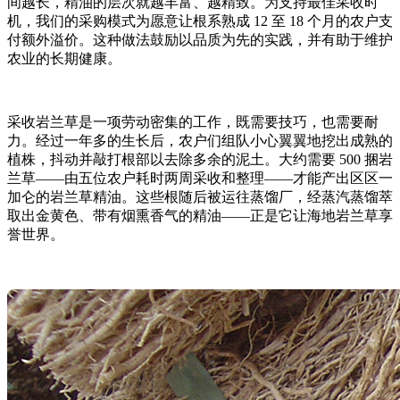
间越长，精油的层次就越丰富、越精致。为支持最佳采收时
机，我们的采购模式为愿意让根系熟成 12 至 18 个月的农户支
付额外溢价。这种做法鼓励以品质为先的实践，并有助于维护
农业的长期健康。
采收岩兰草是一项劳动密集的工作，既需要技巧，也需要耐
力。经过一年多的生长后，农户们组队小心翼翼地挖出成熟的
植株，抖动并敲打根部以去除多余的泥土。大约需要 500 捆岩
兰草——由五位农户耗时两周采收和整理——才能产出区区一
加仑的岩兰草精油。这些根随后被运往蒸馏厂，经蒸汽蒸馏萃
取出金黄色、带有烟熏香气的精油——正是它让海地岩兰草享
誉世界。