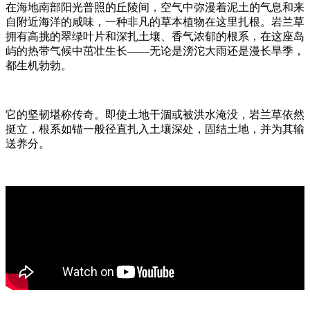
在海地南部阳光普照的丘陵间，空气中弥漫着泥土的气息和来
自附近海洋的咸味，一种非凡的草本植物在这里扎根。岩兰草
拥有高挑的翠绿叶片和深扎土壤、香气浓郁的根系，在这座岛
屿的热带气候中茁壮生长——无论是滂沱大雨还是漫长旱季，
都生机勃勃。
它的坚韧堪称传奇。即使土地干涸或被洪水淹没，岩兰草依然
挺立，根系如锚一般径直扎入土壤深处，固结土地，并为其输
送养分。