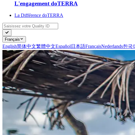
L'engagement doTERRA
La Différence doTERRA
Français
English
简体中文
繁體中文
Español
日本語
Français
Nederlands
한국