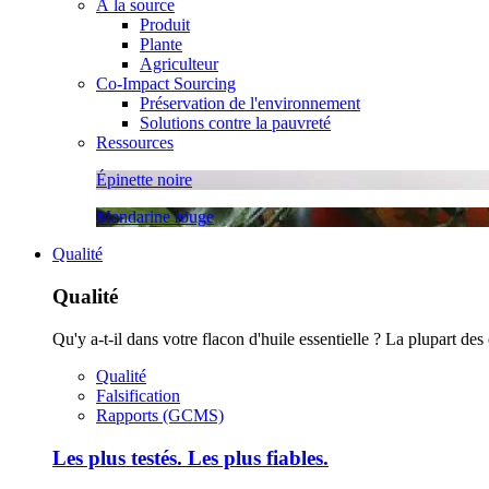
À la source
Produit
Plante
Agriculteur
Co-Impact Sourcing
Préservation de l'environnement
Solutions contre la pauvreté
Ressources
Épinette noire
Mandarine rouge
Qualité
Qualité
Qu'y a-t-il dans votre flacon d'huile essentielle ? La plupart des
Qualité
Falsification
Rapports (GCMS)
Les plus testés. Les plus fiables.