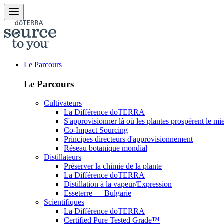
Le Parcours
Le Parcours
Cultivateurs
La Différence doTERRA
S'approvisionner là où les plantes prospèrent le mi
Co-Impact Sourcing
Principes directeurs d'approvisionnement
Réseau botanique mondial
Distillateurs
Préserver la chimie de la plante
La Différence doTERRA
Distillation à la vapeur/Expression
Esseterre — Bulgarie
Scientifiques
La Différence doTERRA
Certified Pure Tested Grade™