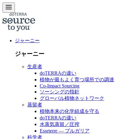
ジャーニー
ジャーニー
生産者
doTERRAの違い
植物が最もよく育つ場所での調達
Co-Impact Sourcing
ソーシングの指針
グローバル植物ネットワーク
蒸留者
植物本来の化学組成を守る
doTERRAの違い
水蒸気蒸留／圧搾
Esseterre — ブルガリア
科学者