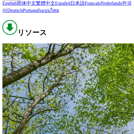
English
简体中文
繁體中文
Español
日本語
Français
Nederlands
한국
어
Deutsch
Português
แบบไทย
リソース