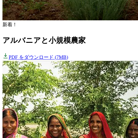
新着！
アルバニアと小規模農家
PDF をダウンロード
(
7MB
)