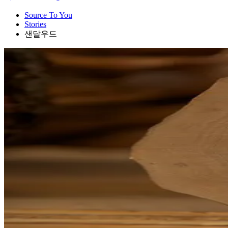
Source To You
Stories
샌달우드