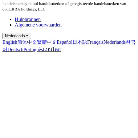
handelsmerksymbool handelsmerken of geregistreerde handelsmerken van
doTERRA Holdings, LLC.
Hulpbronnen
Algemene voorwaarden
Nederlands
English
简体中文
繁體中文
Español
日本語
Français
Nederlands
한국
어
Deutsch
Português
แบบไทย