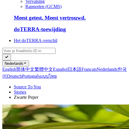
Vervalsing
Rapporten (GCMS)
Meest getest. Meest vertrouwd.
doTERRA-toewijding
Het doTERRA-verschil
Nederlands
English
简体中文
繁體中文
Español
日本語
Français
Nederlands
한국
어
Deutsch
Português
แบบไทย
Source To You
Stories
Zwarte Peper