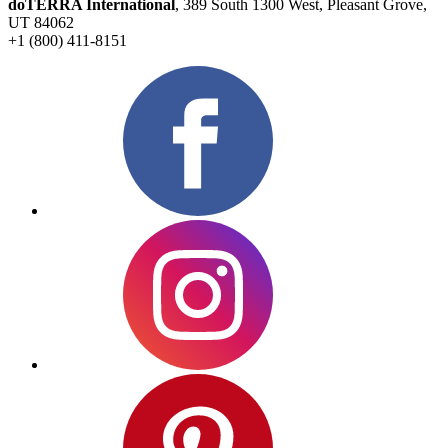
doTERRA International
, 389 South 1300 West, Pleasant Grove,
UT 84062
+1 (800) 411-8151