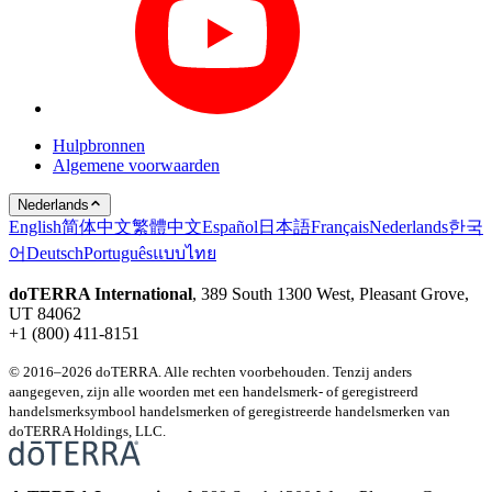
Hulpbronnen
Algemene voorwaarden
Nederlands
English
简体中文
繁體中文
Español
日本語
Français
Nederlands
한국
어
Deutsch
Português
แบบไทย
doTERRA International
, 389 South 1300 West, Pleasant Grove,
UT 84062
+1 (800) 411-8151
© 2016–2026 doTERRA. Alle rechten voorbehouden. Tenzij anders
aangegeven, zijn alle woorden met een handelsmerk- of geregistreerd
handelsmerksymbool handelsmerken of geregistreerde handelsmerken van
doTERRA Holdings, LLC.