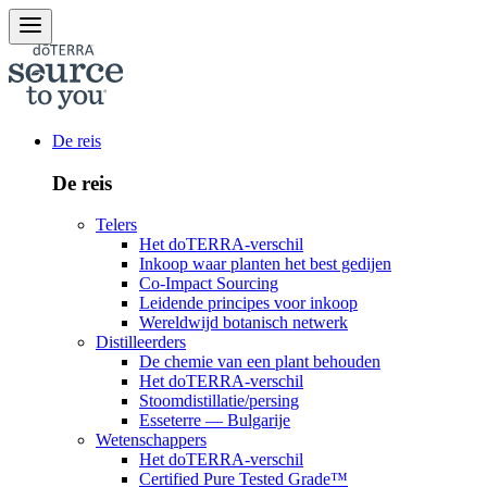
De reis
De reis
Telers
Het doTERRA-verschil
Inkoop waar planten het best gedijen
Co-Impact Sourcing
Leidende principes voor inkoop
Wereldwijd botanisch netwerk
Distilleerders
De chemie van een plant behouden
Het doTERRA-verschil
Stoomdistillatie/persing
Esseterre — Bulgarije
Wetenschappers
Het doTERRA-verschil
Certified Pure Tested Grade™