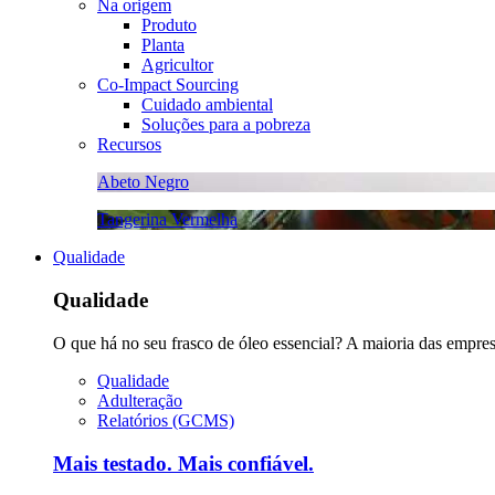
Na origem
Produto
Planta
Agricultor
Co-Impact Sourcing
Cuidado ambiental
Soluções para a pobreza
Recursos
Abeto Negro
Tangerina Vermelha
Qualidade
Qualidade
O que há no seu frasco de óleo essencial? A maioria das empre
Qualidade
Adulteração
Relatórios (GCMS)
Mais testado. Mais confiável.