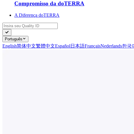
Compromisso da doTERRA
A Diferença doTERRA
Português
English
简体中文
繁體中文
Español
日本語
Français
Nederlands
한국