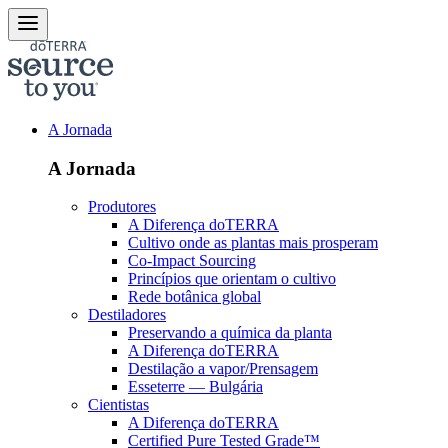
A Jornada
A Jornada
Produtores
A Diferença doTERRA
Cultivo onde as plantas mais prosperam
Co-Impact Sourcing
Princípios que orientam o cultivo
Rede botânica global
Destiladores
Preservando a química da planta
A Diferença doTERRA
Destilação a vapor/Prensagem
Esseterre — Bulgária
Cientistas
A Diferença doTERRA
Certified Pure Tested Grade™