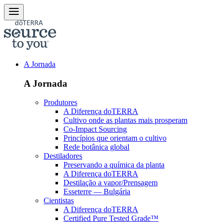
A Jornada
A Jornada
Produtores
A Diferença doTERRA
Cultivo onde as plantas mais prosperam
Co-Impact Sourcing
Princípios que orientam o cultivo
Rede botânica global
Destiladores
Preservando a química da planta
A Diferença doTERRA
Destilação a vapor/Prensagem
Esseterre — Bulgária
Cientistas
A Diferença doTERRA
Certified Pure Tested Grade™