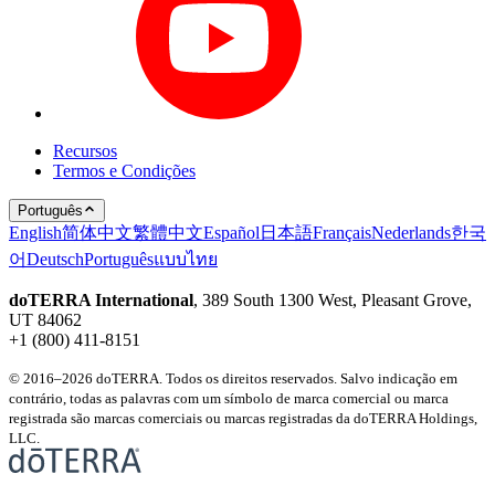
Recursos
Termos e Condições
Português
English
简体中文
繁體中文
Español
日本語
Français
Nederlands
한국
어
Deutsch
Português
แบบไทย
doTERRA International
, 389 South 1300 West, Pleasant Grove,
UT 84062
+1 (800) 411-8151
© 2016–2026 doTERRA. Todos os direitos reservados. Salvo indicação em
contrário, todas as palavras com um símbolo de marca comercial ou marca
registrada são marcas comerciais ou marcas registradas da doTERRA Holdings,
LLC.