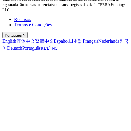
registrada são marcas comerciais ou marcas registradas da doTERRA Holdings,
LLC.
Recursos
Termos e Condições
Português
English
简体中文
繁體中文
Español
日本語
Français
Nederlands
한국
어
Deutsch
Português
แบบไทย