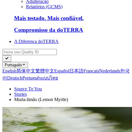
Adulteração
Relatórios (GCMS)
Mais testado. Mais confiável.
Compromisso da doTERRA
A Diferença doTERRA
Português
English
简体中文
繁體中文
Español
日本語
Français
Nederlands
한국
어
Deutsch
Português
แบบไทย
Source To You
Stories
Murta-limão (Lemon Myrtle)