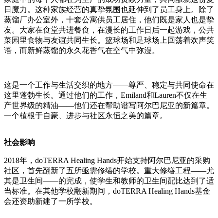
日魔力。这种家族经营的真挚氛围也延伸到了员工身上。除了
蒸馏厂办公室外，十套公寓供员工居住，他们既是家人也是挚
友。大家在食堂共进餐食，在漫长的工作日后一起游戏，公共
菜园里食物与友谊共同生长。篮球场和足球场上回荡着欢声笑
语，而新鲜蒸馏的永久花香气在空气中弥漫。
这是一个工作与生活交织的地方——尊严、稳定与共同使命在
这里蓬勃生长。通过他们的工作，Emiland和Lauren不仅在生
产世界级的精油——他们还在帮助谱写阿尔巴尼亚的新篇章。
一个植根于自豪、进步与社区永恒之美的篇章。
社会影响
2018年，doTERRA Healing Hands开始支持阿尔巴尼亚的采购
社区，首先翻新了五所亟需修缮的学校。重大修缮工程——尤
其是卫生间——的完成，使学生和教师的卫生间配比达到了适
当标准。在其他学校翻新期间，doTERRA Healing Hands基金
会还资助新建了一所学校。