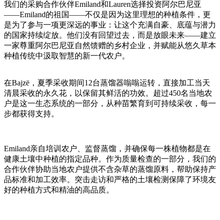
我们的采购合作伙伴Emiland和Lauren选择投资阿尔巴尼亚
——Emiland的祖国——不仅是因为这里理想的种植条件，更
是为了参与一项更深远的事业：让这个充满自豪、底蕴与潜力
的国家持续绽放。他们没有回望过去，而是放眼未来——建立
一家尊重阿尔巴尼亚自然馈赠的乡村企业，并赋能从悠久草本
种植传统中汲取智慧的新一代农户。
在Bajzë，夏季采收期间12台蒸馏器嗡嗡运转，直接加工当天
清晨采收的永久花，以保留其鲜活的功效。超过450名当地农
户是这一生态系统的一部分，从种苗繁育到可持续采收，每一
步都获得支持。
Emiland亲自培训农户、监督蒸馏，并确保每一株植物都是在
健康土壤中种植的指定品种。作为质量检查的一部分，我们的
合作伙伴协助当地农户提供不含杂草的蒸馏原料，帮助保持产
品标准和加工效率。突击走访和严格的土壤检测保障了环境友
好的种植方式和精油的高品质。