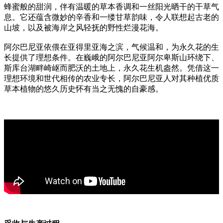
蜂蜜般的甜润，伴有温暖的草本香调和一丝阳光晒干的干草气
息。它还蕴含微妙的辛香和一缕甘草韵味，令人联想起古老的
山坡，以及被海岸之风轻抚的野性烂漫花海。
阿尔巴尼亚依偎在亚得里亚海之滨，气候温和，为永久花的生
长提供了理想条件。在巍峨的阿尔巴尼亚阿尔卑斯山环绕下、
斯库台湖畔崎岖而肥沃的土地上，永久花生机盎然。凭借这一
理想环境和世代相传的农业专长，阿尔巴尼亚人对其种植优质
草本植物的悠久历史怀有当之无愧的自豪感。