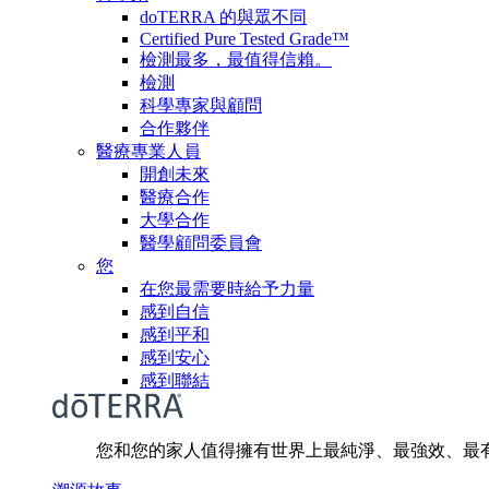
doTERRA 的與眾不同
Certified Pure Tested Grade™
檢測最多，最值得信賴。
檢測
科學專家與顧問
合作夥伴
醫療專業人員
開創未來
醫療合作
大學合作
醫學顧問委員會
您
在您最需要時給予力量
感到自信
感到平和
感到安心
感到聯結
您和您的家人值得擁有世界上最純淨、最強效、最有效