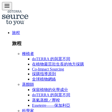
旅程
旅程
種植者
doTERRA 的與眾不同
在植物最茁壯生長的地方採購
Co-Impact Sourcing
採購指導原則
全球植物網絡
蒸餾師
保留植物的化學成分
doTERRA 的與眾不同
蒸氣蒸餾／壓榨
Esseterre——保加利亞
科學家