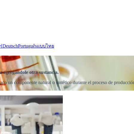
어
Deutsch
Português
แบบไทย
ia agregándole otra sustancia.
gado un componente natural o sintético durante el proceso de producción,