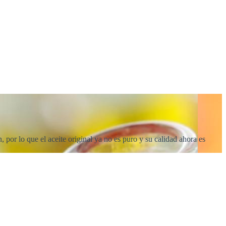
 por lo que el aceite original ya no es puro y su calidad ahora es