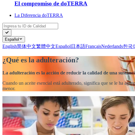
El compromiso de doTERRA
La Diferencia doTERRA
Español
English
简体中文
繁體中文
Español
日本語
Français
Nederlands
한국
¿Qué es la adulteración?
La adulteración es la acción de reducir la calidad de una sustanc
Cuando un aceite esencial está adulterado, significa que se le ha agre
menor.