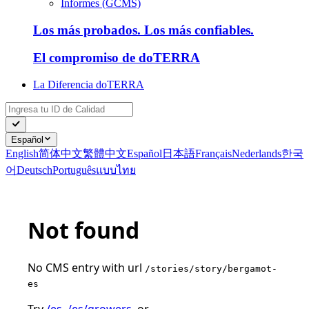
Informes (GCMS)
Los más probados. Los más confiables.
El compromiso de doTERRA
La Diferencia doTERRA
Español
English
简体中文
繁體中文
Español
日本語
Français
Nederlands
한국
어
Deutsch
Português
แบบไทย
Not found
No CMS entry with url
/stories/story/bergamot-
es
Try
/es
,
/es/growers
, or