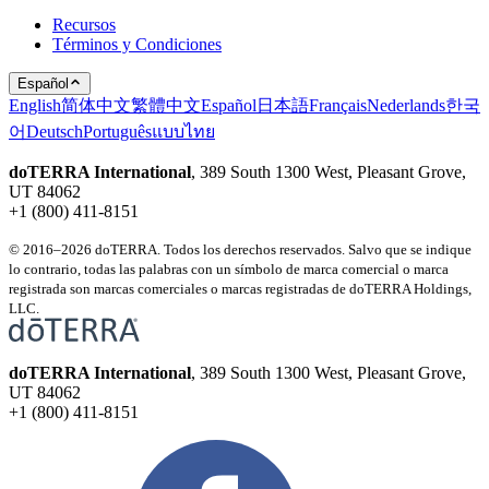
Recursos
Términos y Condiciones
Español
English
简体中文
繁體中文
Español
日本語
Français
Nederlands
한국
어
Deutsch
Português
แบบไทย
doTERRA International
, 389 South 1300 West, Pleasant Grove,
UT 84062
+1 (800) 411-8151
© 2016–2026 doTERRA. Todos los derechos reservados. Salvo que se indique
lo contrario, todas las palabras con un símbolo de marca comercial o marca
registrada son marcas comerciales o marcas registradas de doTERRA Holdings,
LLC.
doTERRA International
, 389 South 1300 West, Pleasant Grove,
UT 84062
+1 (800) 411-8151